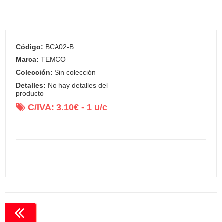
Código:
BCA02-B
Marca:
TEMCO
Colección:
Sin colección
Detalles:
No hay detalles del
producto
C/IVA:
3.10
€ -
1
u/c