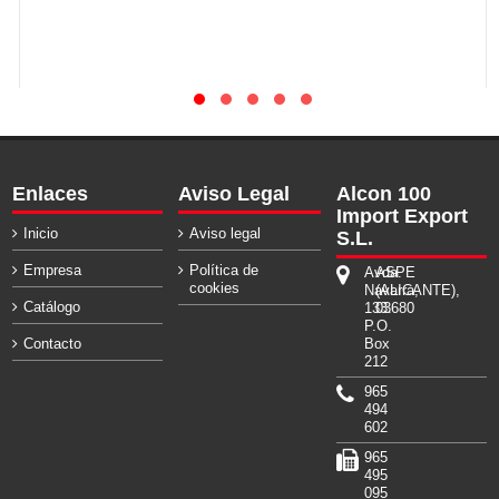
Enlaces
Aviso Legal
Alcon 100
Import Export
Inicio
Aviso legal
S.L.
Empresa
Política de
Avda.
ASPE
cookies
Navarra,
(ALICANTE),
Catálogo
133.
03680
P.O.
Contacto
Box
212
965
494
602
965
495
095