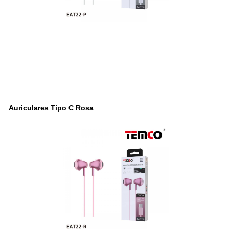
Auriculares Tipo C Rosa