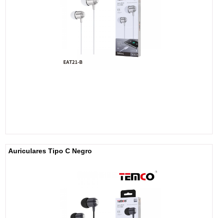
Auriculares Tipo C Negro