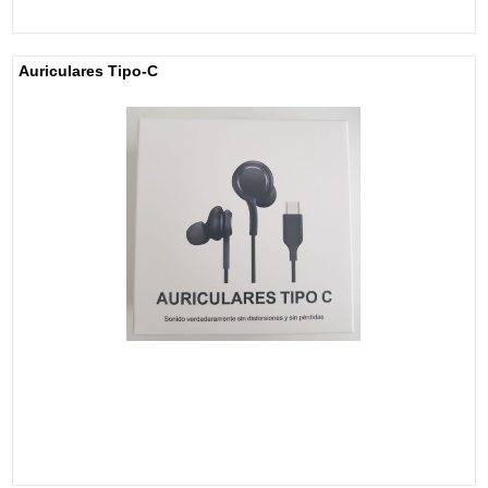
Auriculares Tipo-C