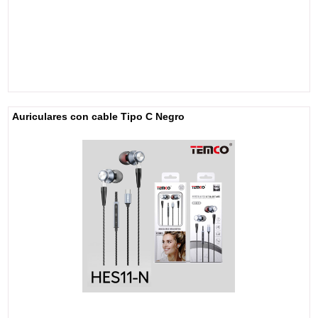
Auriculares con cable Tipo C Negro