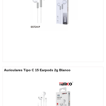
Auriculares Tipo C 15 Earpods 2g Blanco