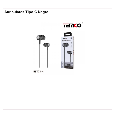
Auriculares Tipo C Negro