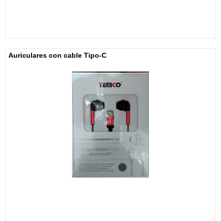
Auriculares con cable Tipo-C