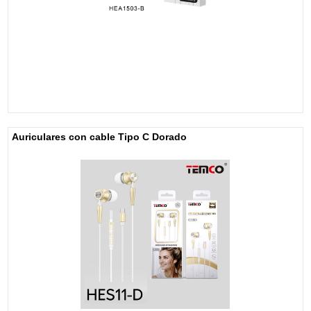
Auriculares con cable Tipo C Dorado