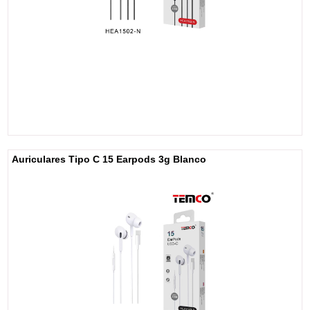
Auriculares Tipo C 15 Earpods 3g Blanco