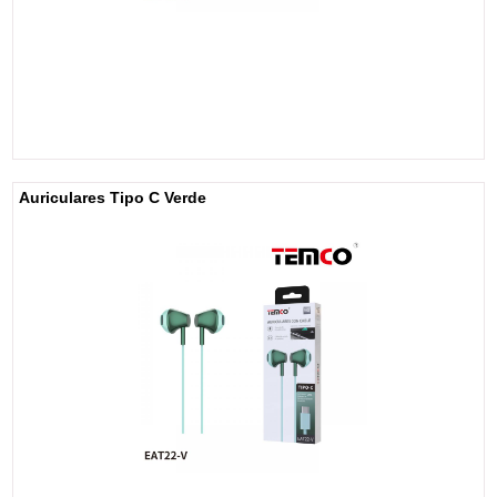
Auriculares Tipo C Verde