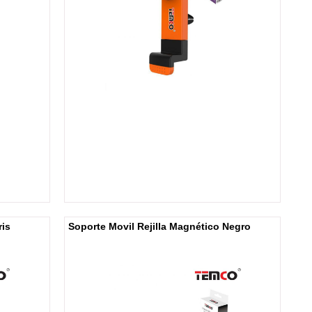
ris
Soporte Movil Rejilla Magnético Negro
Cargador de red USB QC3.0 + Tipo
Cable USB a Tipo C 2A 1m
C 3A 1m Blanco
C/IVA:
5.25
€ -
1
u/c
C/IVA:
1.75
€ -
1
u/c