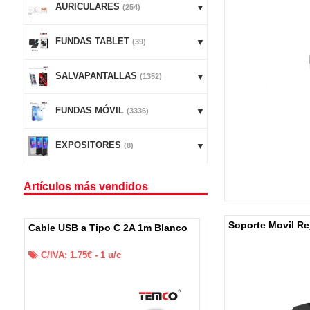
AURICULARES
(254)
FUNDAS TABLET
(39)
SALVAPANTALLAS
(1352)
FUNDAS MÓVIL
(3336)
EXPOSITORES
(8)
Artículos más vendidos
Soporte Movil Rej
co
Cable USB a IP 2A 1m Blanco
Cargador de red
C 60W 1m Blanc
C/IVA:
1.45
€ -
1
u/c
C/IVA:
5.95
€ -
1