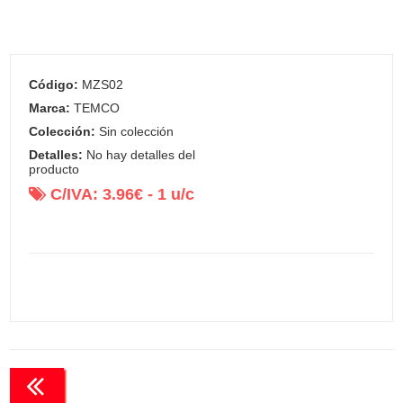
Código:
MZS02
Marca:
TEMCO
Colección:
Sin colección
Detalles:
No hay detalles del
producto
C/IVA:
3.96
€ -
1
u/c