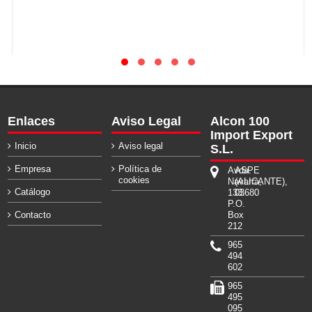
Enlaces
Aviso Legal
Alcon 100
Import Export
Inicio
Aviso legal
S.L.
Empresa
Política de
Avda.
ASPE
cookies
Navarra,
(ALICANTE),
Catálogo
133.
03680
P.O.
Contacto
Box
212
965
494
602
965
495
095