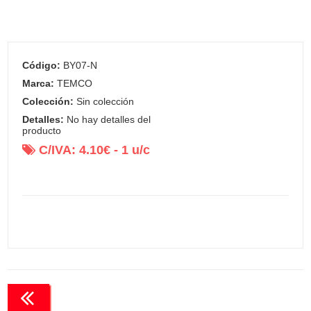
Código:
BY07-N
Marca:
TEMCO
Colección:
Sin colección
Detalles:
No hay detalles del
producto
C/IVA:
4.10
€ -
1
u/c