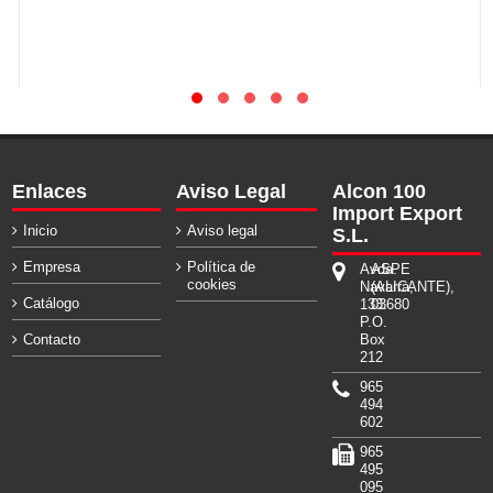
Enlaces
Aviso Legal
Alcon 100
Import Export
Inicio
Aviso legal
S.L.
Empresa
Política de
Avda.
ASPE
cookies
Navarra,
(ALICANTE),
Catálogo
133.
03680
P.O.
Contacto
Box
212
965
494
602
965
495
095