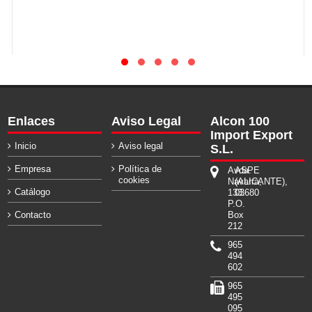
Enlaces
Aviso Legal
Alcon 100
Import Export
Inicio
Aviso legal
S.L.
Empresa
Política de
Avda.
ASPE
cookies
Navarra,
(ALICANTE),
Catálogo
133.
03680
P.O.
Contacto
Box
212
965
494
602
965
495
095