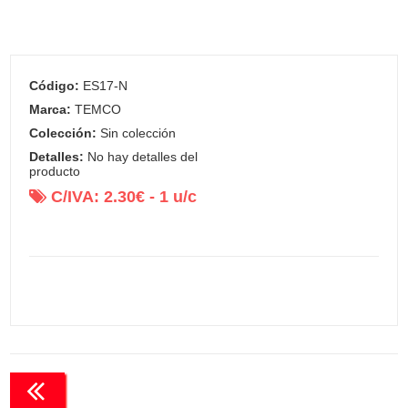
Código:
ES17-N
Marca:
TEMCO
Colección:
Sin colección
Detalles:
No hay detalles del
producto
C/IVA:
2.30
€ -
1
u/c