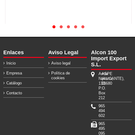
Enlaces
Aviso Legal
Alcon 100
Import Export
Inicio
Aviso legal
S.L.
Empresa
Política de
Avda.
ASPE
cookies
Navarra,
(ALICANTE),
Catálogo
133.
03680
P.O.
Contacto
Box
212
965
494
602
965
495
095