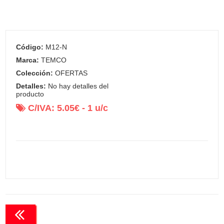
Código:
M12-N
Marca:
TEMCO
Colección:
OFERTAS
Detalles:
No hay detalles del
producto
C/IVA:
5.05
€ -
1
u/c