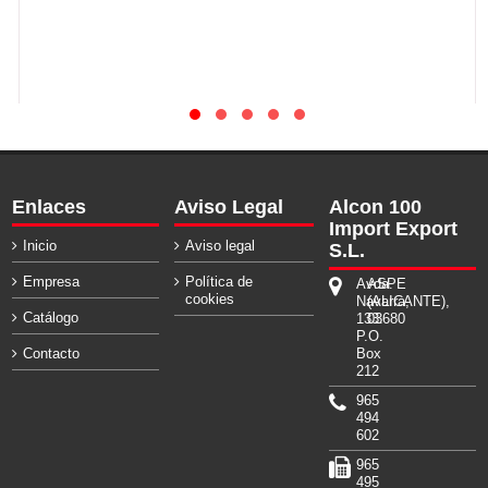
Enlaces
Aviso Legal
Alcon 100
Import Export
Inicio
Aviso legal
S.L.
Empresa
Política de
Avda.
ASPE
cookies
Navarra,
(ALICANTE),
Catálogo
133.
03680
P.O.
Contacto
Box
212
965
494
602
965
495