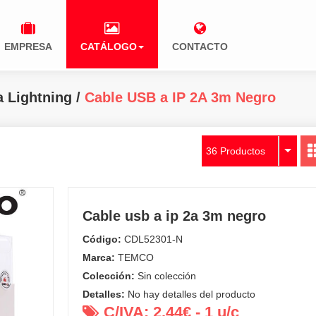
EMPRESA
CATÁLOGO
CONTACTO
 Lightning
/
Cable USB a IP 2A 3m Negro
36 Productos
Cable usb a ip 2a 3m negro
Código:
CDL52301-N
Marca:
TEMCO
Colección:
Sin colección
Detalles:
No hay detalles del producto
C/IVA:
2.44
€ -
1
u/c