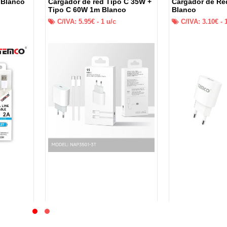
 Blanco
Cargador de red Tipo C 35W +
Cargador de Re
Tipo C 60W 1m Blanco
Blanco
C/IVA:
5.95
€ -
1
u/c
C/IVA:
3.10
€ -