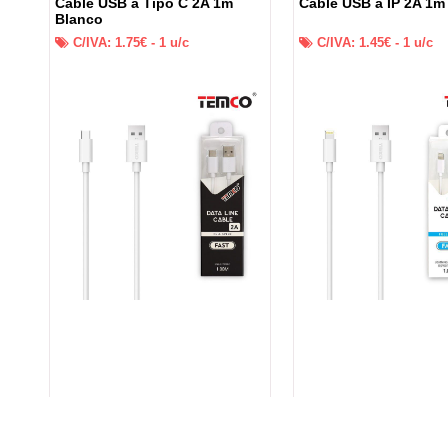
 +
Cable USB a Tipo C 2A 1m
Cable USB a IP 2A 1m
Blanco
C/IVA:
1.75
€ -
1
u/c
C/IVA:
1.45
€ -
1
u/c