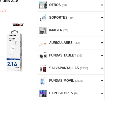
d USB 2.1A
Cargador de red USB QC3.0 +
Cable USB
Tipo C 3A 1m Blanco
Blanco
OTROS
(60)
1
u/c
C/IVA:
5.25
€ -
1
u/c
C/IVA:
1
SOPORTES
(89)
IMAGEN
(25)
AURICULARES
(254)
FUNDAS TABLET
(39)
SALVAPANTALLAS
(1352)
FUNDAS MÓVIL
(3336)
EXPOSITORES
(8)