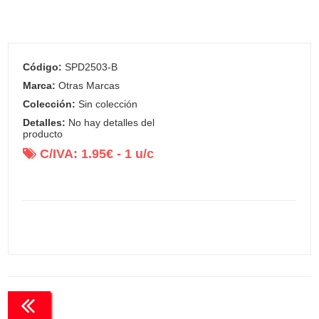
Código:
SPD2503-B
Marca:
Otras Marcas
Colección:
Sin colección
Detalles:
No hay detalles del
producto
C/IVA:
1.95
€ -
1
u/c