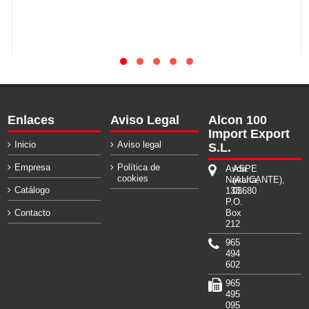
Enlaces
Aviso Legal
Alcon 100
Import Export
Inicio
Aviso legal
S.L.
Empresa
Política de
Avda.
ASPE
cookies
Navarra,
(ALICANTE),
Catálogo
133.
03680
P.O.
Contacto
Box
212
965
494
602
965
495
095