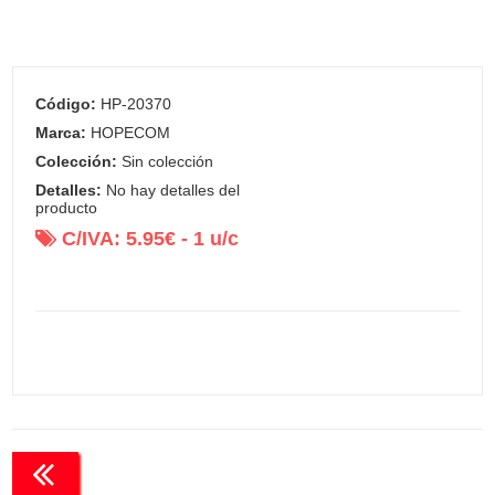
Código:
HP-20370
Marca:
HOPECOM
Colección:
Sin colección
Detalles:
No hay detalles del
producto
C/IVA:
5.95
€ -
1
u/c