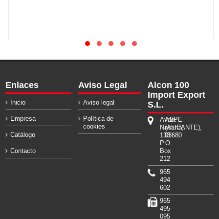
Enlaces
Aviso Legal
Alcon 100
Import Export
Inicio
Aviso legal
S.L.
Empresa
Política de
Avda.
ASPE
cookies
Navarra,
(ALICANTE),
Catálogo
133.
03680
P.O.
Contacto
Box
212
965
494
602
965
495
095