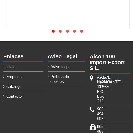
Enlaces
Aviso Legal
Alcon 100
Import Export
Inicio
Aviso legal
S.L.
Empresa
Política de
Avda.
ASPE
cookies
Navarra,
(ALICANTE),
Catálogo
133.
03680
P.O.
Contacto
Box
212
965
494
602
965
495