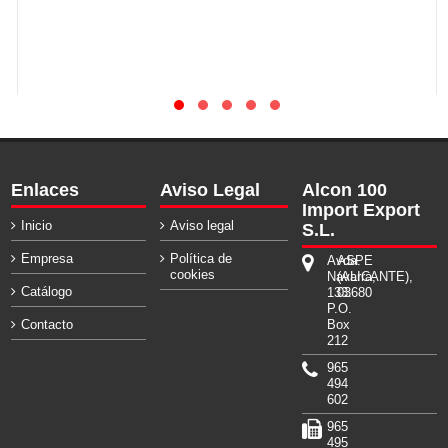
Enlaces
Aviso Legal
Alcon 100
Import Export
Inicio
Aviso legal
S.L.
Empresa
Política de
Avda.
ASPE
cookies
Navarra,
(ALICANTE),
Catálogo
133.
03680
P.O.
Contacto
Box
212
965
494
602
965
495