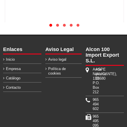
Enlaces
Aviso Legal
Alcon 100
Import Export
Inicio
Aviso legal
S.L.
Empresa
Política de
Avda.
ASPE
cookies
Navarra,
(ALICANTE),
Catálogo
133.
03680
P.O.
Contacto
Box
212
965
494
602
965
495
095