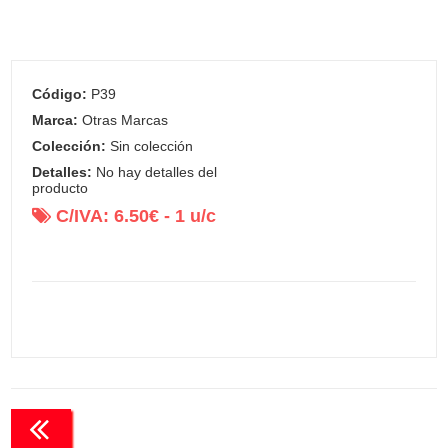
Código:
P39
Marca:
Otras Marcas
Colección:
Sin colección
Detalles:
No hay detalles del
producto
C/IVA:
6.50
€ -
1
u/c