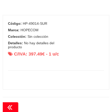
Código:
HP-49014-SUR
Marca:
HOPECOM
Colección:
Sin colección
Detalles:
No hay detalles del
producto
C/IVA:
397.49
€ -
1
u/c