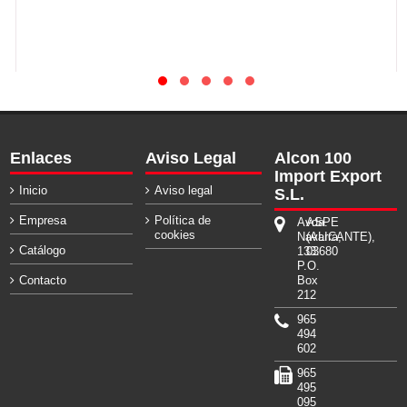
Enlaces
Aviso Legal
Alcon 100
Import Export
Inicio
Aviso legal
S.L.
Empresa
Política de
Avda.
ASPE
cookies
Navarra,
(ALICANTE),
Catálogo
133.
03680
P.O.
Contacto
Box
212
965
494
602
965
495
095