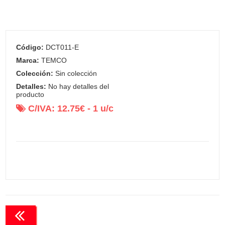
Código:
DCT011-E
Marca:
TEMCO
Colección:
Sin colección
Detalles:
No hay detalles del
producto
C/IVA:
12.75
€ -
1
u/c