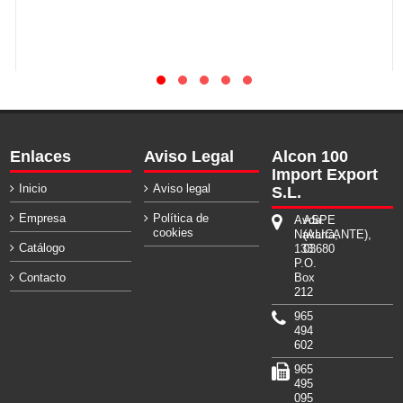
Enlaces
Aviso Legal
Alcon 100
Import Export
Inicio
Aviso legal
S.L.
Empresa
Política de
Avda.
ASPE
cookies
Navarra,
(ALICANTE),
Catálogo
133.
03680
P.O.
Contacto
Box
212
965
494
602
965
495
095