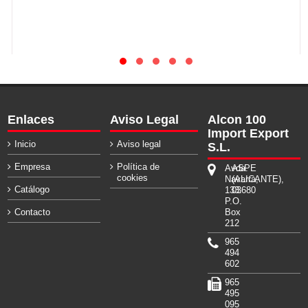
Enlaces
Aviso Legal
Alcon 100
Import Export
Inicio
Aviso legal
S.L.
Empresa
Política de
Avda.
ASPE
cookies
Navarra,
(ALICANTE),
Catálogo
133.
03680
P.O.
Contacto
Box
212
965
494
602
965
495
095