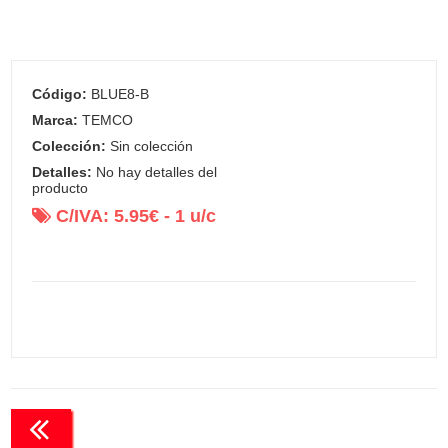
Código:
BLUE8-B
Marca:
TEMCO
Colección:
Sin colección
Detalles:
No hay detalles del
producto
C/IVA:
5.95
€ -
1
u/c