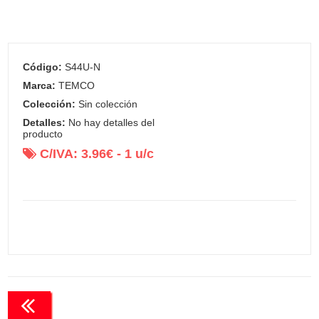
Código:
S44U-N
Marca:
TEMCO
Colección:
Sin colección
Detalles:
No hay detalles del
producto
C/IVA:
3.96
€ -
1
u/c