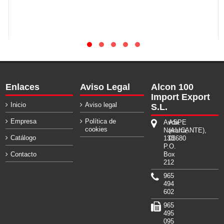
Enlaces
Aviso Legal
Alcon 100
Import Export
Inicio
Aviso legal
S.L.
Empresa
Política de
Avda.
ASPE
cookies
Navarra,
(ALICANTE),
Catálogo
133.
03680
P.O.
Contacto
Box
212
965
494
602
965
495
095