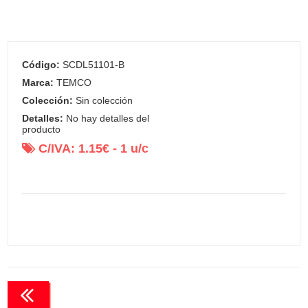
Código:
SCDL51101-B
Marca:
TEMCO
Colección:
Sin colección
Detalles:
No hay detalles del
producto
C/IVA:
1.15
€ -
1
u/c