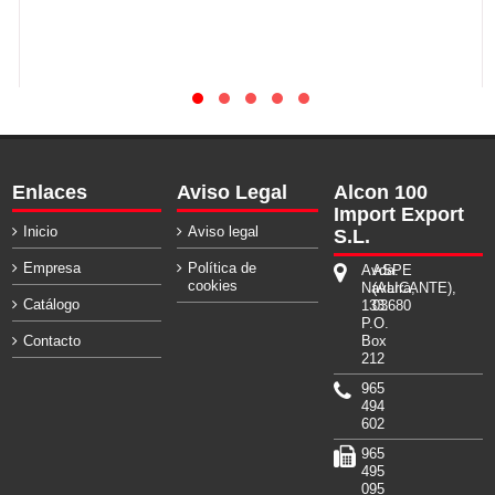
Enlaces
Aviso Legal
Alcon 100
Import Export
Inicio
Aviso legal
S.L.
Empresa
Política de
Avda.
ASPE
cookies
Navarra,
(ALICANTE),
Catálogo
133.
03680
P.O.
Contacto
Box
212
965
494
602
965
495
095