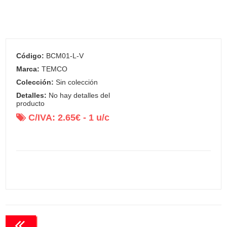
Código:
BCM01-L-V
Marca:
TEMCO
Colección:
Sin colección
Detalles:
No hay detalles del
producto
C/IVA:
2.65
€ -
1
u/c