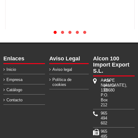
Enlaces
Aviso Legal
Alcon 100
Import Export
Inicio
Aviso legal
S.L.
Empresa
Política de
Avda.
ASPE
cookies
Navarra,
(ALICANTE),
Catálogo
133.
03680
P.O.
Contacto
Box
212
965
494
602
965
495