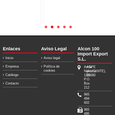
Enlaces
Aviso Legal
Alcon 100
Import Export
Inicio
Aviso legal
S.L.
Empresa
Política de
Avda.
ASPE
cookies
Navarra,
(ALICANTE),
Catálogo
133.
03680
P.O.
Contacto
Box
212
965
494
602
965
495