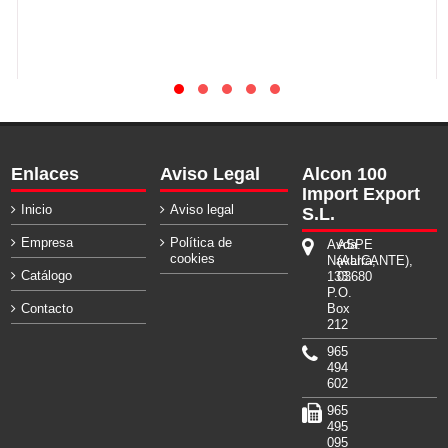
Enlaces
Aviso Legal
Alcon 100
Import Export
Inicio
Aviso legal
S.L.
Empresa
Política de
Avda.
ASPE
cookies
Navarra,
(ALICANTE),
Catálogo
133.
03680
P.O.
Contacto
Box
212
965
494
602
965
495
095