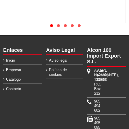
Enlaces
Aviso Legal
Alcon 100
Import Export
Inicio
Aviso legal
S.L.
Empresa
Política de
Avda.
ASPE
cookies
Navarra,
(ALICANTE),
Catálogo
133.
03680
P.O.
Contacto
Box
212
965
494
602
965
495
095