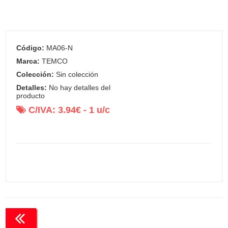
Código:
MA06-N
Marca:
TEMCO
Colección:
Sin colección
Detalles:
No hay detalles del
producto
C/IVA:
3.94
€ -
1
u/c