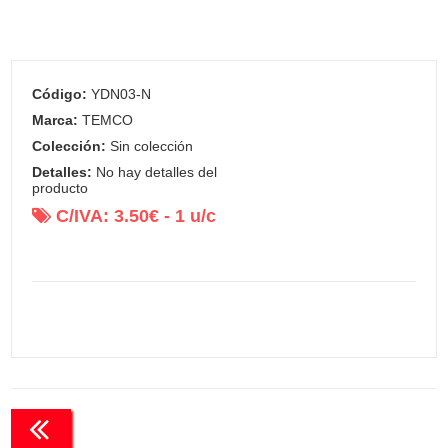
Código:
YDN03-N
Marca:
TEMCO
Colección:
Sin colección
Detalles:
No hay detalles del
producto
C/IVA:
3.50
€ -
1
u/c