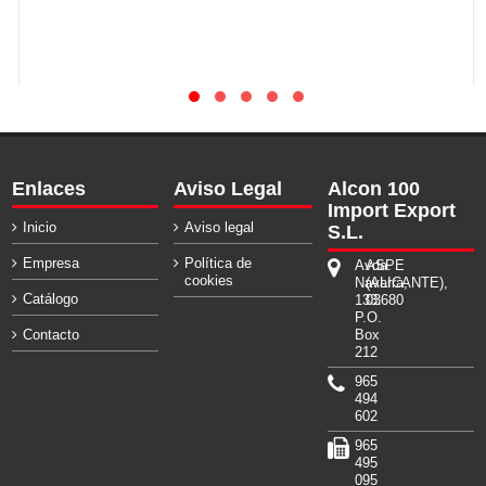
Enlaces
Aviso Legal
Alcon 100
Import Export
Inicio
Aviso legal
S.L.
Empresa
Política de
Avda.
ASPE
cookies
Navarra,
(ALICANTE),
Catálogo
133.
03680
P.O.
Contacto
Box
212
965
494
602
965
495
095