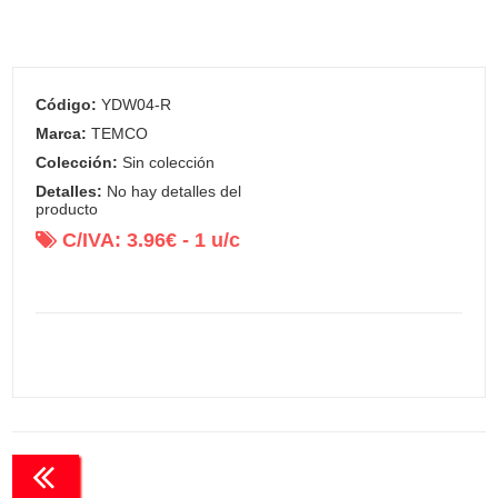
Código:
YDW04-R
Marca:
TEMCO
Colección:
Sin colección
Detalles:
No hay detalles del
producto
C/IVA:
3.96
€ -
1
u/c