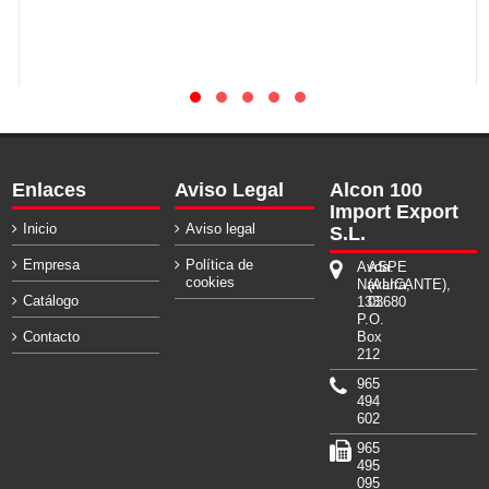
Enlaces
Aviso Legal
Alcon 100
Import Export
Inicio
Aviso legal
S.L.
Empresa
Política de
Avda.
ASPE
cookies
Navarra,
(ALICANTE),
Catálogo
133.
03680
P.O.
Contacto
Box
212
965
494
602
965
495
095