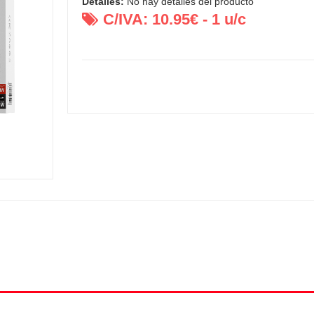
Detalles:
No hay detalles del producto
C/IVA:
10.95
€ -
1
u/c