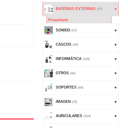
BATERIAS EXTERNAS
(37)
Powerbank
SONIDO
(57)
CASCOS
(58)
INFORMÁTICA
(109)
OTROS
(60)
SOPORTES
(89)
IMAGEN
(25)
AURICULARES
(254)