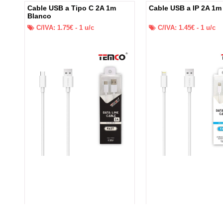
 +
Cable USB a Tipo C 2A 1m
Cable USB a IP 2A 1m
Blanco
C/IVA:
1.75
€ -
1
u/c
C/IVA:
1.45
€ -
1
u/c