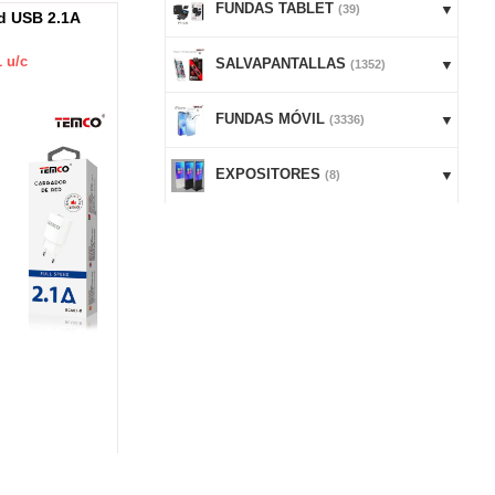
FUNDAS TABLET
(39)
d USB 2.1A
Cargador de red USB QC3.0 +
Cable USB
Tipo C 3A 1m Blanco
Blanco
1
u/c
C/IVA:
5.25
€ -
1
u/c
C/IVA:
1
SALVAPANTALLAS
(1352)
FUNDAS MÓVIL
(3336)
EXPOSITORES
(8)