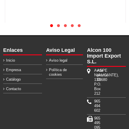
Enlaces
Aviso Legal
Alcon 100
Import Export
Inicio
Aviso legal
S.L.
Empresa
Política de
Avda.
ASPE
cookies
Navarra,
(ALICANTE),
Catálogo
133.
03680
P.O.
Contacto
Box
212
965
494
602
965
495
095