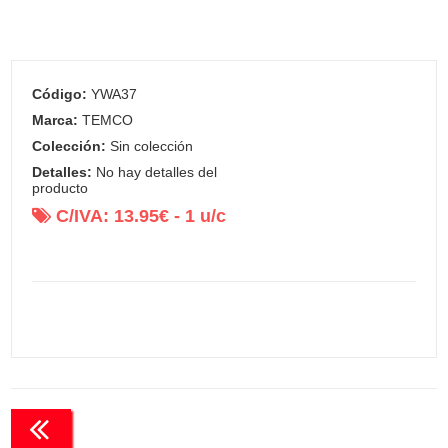
Código:
YWA37
Marca:
TEMCO
Colección:
Sin colección
Detalles:
No hay detalles del
producto
C/IVA:
13.95
€ -
1
u/c